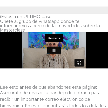
Ya casi...
¡Estás a un ÚLTIMO paso!
Únete al
grupo de whatsapp
donde te
informaremos acerca de las novedades sobre la
Masterclass.
Lee esto antes de que abandones esta página:
Asegúrate de revisar tu bandeja de entrada para
recibir un importante correo electrónico de
bienvenida. En éste, encontrarás todos los detalles