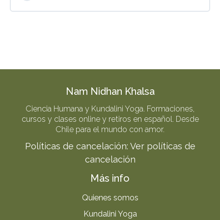
PROGRESO DEL CURSO
0% COMPLETADO
0/0 pasos
Nam Nidhan Khalsa
Ciencia Humana y Kundalini Yoga. Formaciones,
cursos y clases online y retiros en español. Desde
Chile para el mundo con amor.
Políticas de cancelación:
Ver políticas de
cancelación
Más info
Quienes somos
Kundalini Yoga