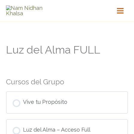
Ir
al
contenido
Luz del Alma FULL
Cursos del Grupo
Vive tu Propósito
PROGRESO DEL CURSO
Luz del Alma – Acceso Full
0% COMPLETADO
0/0 pasos