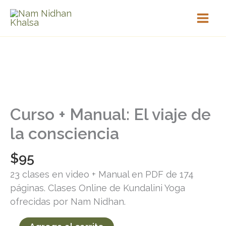
Ir
al
contenido
Curso
+
Manual:
Curso + Manual: El viaje de
El
la consciencia
viaje
de
$
95
la
23 clases en video + Manual en PDF de 174
consciencia
páginas. Clases Online de Kundalini Yoga
cantidad
ofrecidas por Nam Nidhan.